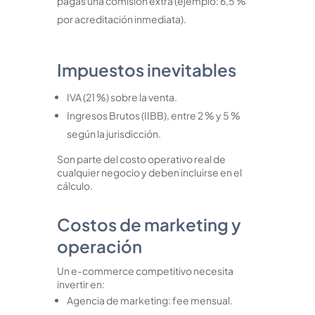
pagás una comisión extra (ejemplo: 6,5 %
por acreditación inmediata).
Impuestos inevitables
IVA (21 %) sobre la venta.
Ingresos Brutos (IIBB), entre 2 % y 5 %
según la jurisdicción.
Son parte del costo operativo real de
cualquier negocio y deben incluirse en el
cálculo.
Costos de marketing y
operación
Un e-commerce competitivo necesita
invertir en:
Agencia de marketing: fee mensual.