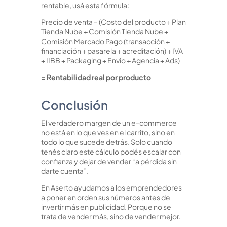
rentable, usá esta fórmula:
Precio de venta – (Costo del producto + Plan
Tienda Nube + Comisión Tienda Nube +
Comisión Mercado Pago (transacción +
financiación + pasarela + acreditación) + IVA
+ IIBB + Packaging + Envío + Agencia + Ads)
= Rentabilidad real por producto
Conclusión
El verdadero margen de un e-commerce
no está en lo que ves en el carrito, sino en
todo lo que sucede detrás. Solo cuando
tenés claro este cálculo podés escalar con
confianza y dejar de vender “a pérdida sin
darte cuenta”.
En Aserto ayudamos a los emprendedores
a poner en orden sus números antes de
invertir más en publicidad. Porque no se
trata de vender más, sino de vender mejor.