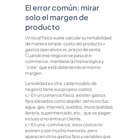
El error común: mirar
solo el margen de
producto
Un local físico suele calcular su rentabilidad
de manera simple: costo del producto +
gastos operativos vs. precio de venta.
Cuando ese negocio se pasa al e-
commerce, mantiene la misma lógica y
“cree” que está obteniendo el mismo
margen.
La realidad es otra: cada modelo de
negocio tiene sus propios costos.
👉 En un comercio físico, existen gastos
fijos elevados como alquiler, servicios (luz,
agua, gas, internet), sueldos, municipalidad,
librería, supermercado, etc., que se pagan
incluso si no entra un cliente.
👉 En un e-commerce, esos costos no
existen o son mucho menores, pero
aparecen otros gastos fijos y variables que